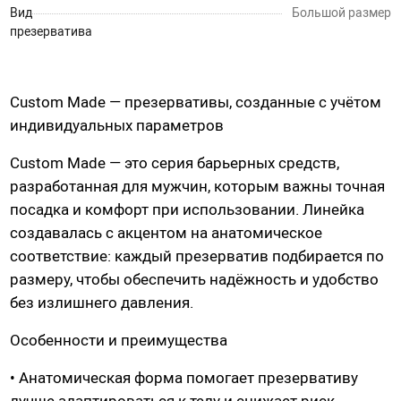
Вид
Большой размер
Насадки для страпонов
презерватива
Трусики для страпона
Вагины, мастурбаторы
Custom Made — презервативы, созданные с учётом
индивидуальных параметров
Вагины
Custom Made — это серия барьерных средств,
Попки
разработанная для мужчин, которым важны точная
Ротики, грудь
посадка и комфорт при использовании. Линейка
Яйца, мини-мастурбаторы
создавалась с акцентом на анатомическое
Вибро-мастурбаторы
соответствие: каждый презерватив подбирается по
Секс-куклы
размеру, чтобы обеспечить надёжность и удобство
Tenga
без излишнего давления.
Хай-тек мастурбаторы
Особенности и преимущества
• Анатомическая форма помогает презервативу
Помпа вакуумная