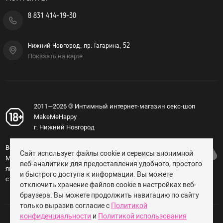
8 831 414-19-30
Нижний Новгород, пр. Гагарина, 52
Показать на карте
2011—2026 © Интимный интернет-магазин секс-шоп
MakeMeHappy
г. Нижний Новгород
Вся информация, изложенная на сайте
Сайт использует файлы cookie и сервисы анонимной
MakeMeHappy.ru, носит справочный характер и не
веб-аналитики для предоставления удобного, простого
является публичной офертой, определяемой
и быстрого доступа к информации. Вы можете
статьёй 437 ГК РФ (18+).
отключить хранение файлов cookie в настройках веб-
браузера. Вы можете продолжить навигацию по сайту
только выразив согласие с
Политикой
конфиденциальности
и
Политикой использования