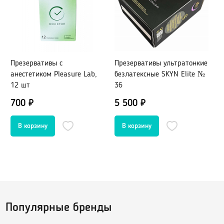
Оральные, вкусовые
Возбуждающие
Охлаждающие
Жидкий вибратор
Презервативы с
Презервативы ультратонкие
П
Для фистинга
анестетиком Pleasure Lab,
безлатексные SKYN Elite №
п
Сужающие
12 шт
36
у
Увеличивающие
S
700 ₽
5 500 ₽
8
1
Пролонгирующие
Водная основа
Силиконовые лубриканты
Гибридные
Пробники лубрикантов в саше
Для массажа
Клинеры, уход за телом и игрушками
Популярные бренды
Феромоны