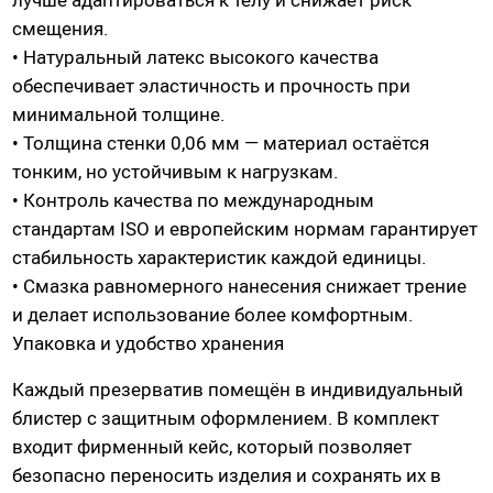
лучше адаптироваться к телу и снижает риск
Гидропомпы Bathmate
смещения.
Помпы мужские
• Натуральный латекс высокого качества
обеспечивает эластичность и прочность при
Помпа для клитора и вагины
минимальной толщине.
Помпы для груди и сосков женские
• Толщина стенки 0,06 мм — материал остаётся
Экстендеры
тонким, но устойчивым к нагрузкам.
Насадки для помп
• Контроль качества по международным
стандартам ISO и европейским нормам гарантирует
стабильность характеристик каждой единицы.
Насадки, кольца
• Смазка равномерного нанесения снижает трение
Кольца без вибрации
и делает использование более комфортным.
Кольца и насадки с вибрацией
Упаковка и удобство хранения
Насадки-удлинители
Каждый презерватив помещён в индивидуальный
Насадки для двойного проникновения
блистер с защитным оформлением. В комплект
Насадки на палец
входит фирменный кейс, который позволяет
безопасно переносить изделия и сохранять их в