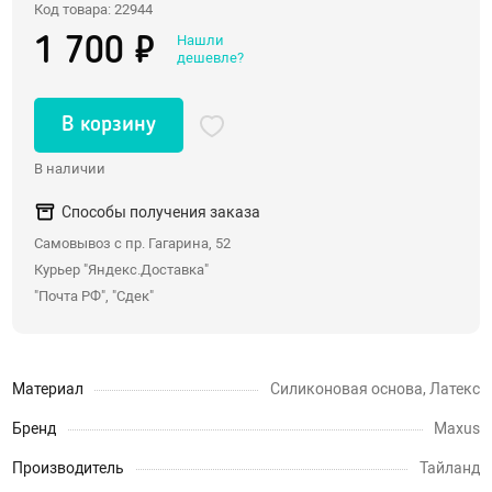
Код товара: 22944
Со стразами, хвостики
Нашли
1 700 ₽
дешевле?
Насадки для двойного проникновения
С вибрацией
В корзину
С римминг эффектом
Массажеры простаты
В наличии
Надувные пробки, тоннели
Способы получения заказа
Анальные крюки
Самовывоз с пр. Гагарина, 52
С дистанционным управлением
Курьер "Яндекс.Доставка"
Души, клизмы
"Почта РФ", "Сдек"
Страпоны, фаллопротезы
Материал
Силиконовая основа, Латекс
Страпоны
Бренд
Maxus
Фаллопротезы, насадки для мужчин
Производитель
Тайланд
Анатомические страпоны