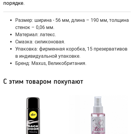
порядке.
Шарики вагинальные
Тренажеры без вибрации
Размер: ширина - 56 мм, длина – 190 мм, толщина
Тренажеры с вибрацией
стенок –
0,06
мм.
Материал: латекс.
Смазка: силиконовая.
БДСМ (BDSM), Фетиш
Упаковка: фирменная коробка, 15 презервативов
Эротическое белье
Бондаж, наручники, веревки
в индивидуальной упаковке.
Бренд: Maxus,
Великобритания
.
Плети, стеки, шлепалки
Сетка: чулок на тело
Кляпы
Сорочки, Пеньюары
С этим товаром покупают
Маски, ушки
Комплекты нижнего белья
Ошейники, чокеры
Корсеты, боди, бюстье
Зажимы для сосков и клитора
Белье от 48 до 54
Пояс верности
Трусики, стринги
Расширители, металл
Чулки, Колготки
Уретральные стимуляторы
Ролевые костюмы