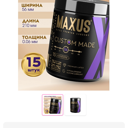
Электростимуляция
Вибраторы с подогревом
Вибраторы с приложением
Фаллоимитаторы
Реалистичные фаллосы
Двойные фаллосы
Классические дилдо
Фаллосы с семяизвержением
XXXL-фаллосы, фистинг
Анальные игрушки
Пробки, втулки
Цепочки и бусы