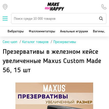
Наборы — SALE
Вибраторы
We-Vibe, Womanizer
Вибраторы
Фаллоимитаторы
Анальные игрушки
Вагины, м
Satisfyer
Секс-шоп
Каталог товаров
Презервативы
Вакуум-волновые стимуляторы клитора
Реалистичные
Презервативы в железном кейсе
Классические вибраторы
увеличенные Maxus Custom Made
Стимулятор точки G
56, 15 шт
Двойная стимуляция
Клиторальные вибраторы, вибропули
Вибраторы для пар
Виброяйцо
На палец
Массажеры для тела