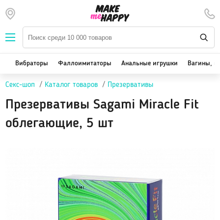
Наборы — SALE
Вибраторы
We-Vibe, Womanizer
Вибраторы
Фаллоимитаторы
Анальные игрушки
Вагины, м
Satisfyer
Секс-шоп
Каталог товаров
Презервативы
Вакуум-волновые стимуляторы клитора
Реалистичные
Презервативы Sagami Miracle Fit
Классические вибраторы
облегающие, 5 шт
Стимулятор точки G
Двойная стимуляция
Клиторальные вибраторы, вибропули
Вибраторы для пар
Виброяйцо
На палец
Массажеры для тела