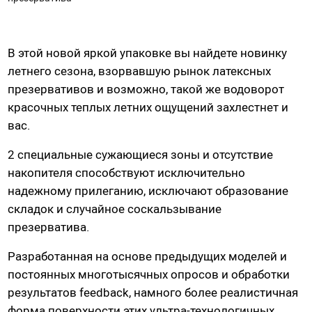
Насадки для страпонов
Трусики для страпона
В этой новой яркой упаковке вы найдете новинку
летнего сезона, взорвавшую рынок латексных
Вагины, мастурбаторы
презервативов и возможно, такой же водоворот
Вагины
красочных теплых летних ощущений захлестнет и
вас.
Попки
Ротики, грудь
2 специальные сужающиеся зоны и отсутствие
Яйца, мини-мастурбаторы
накопителя способствуют исключительно
Вибро-мастурбаторы
надежному прилеганию, исключают образование
складок и случайное соскальзывание
Секс-куклы
презерватива.
Tenga
Хай-тек мастурбаторы
Разработанная на основе предыдущих моделей и
постоянных многотысячных опросов и обработки
результатов feedback, намного более реалистичная
Помпа вакуумная
форма поверхности этих ультра-технологичных