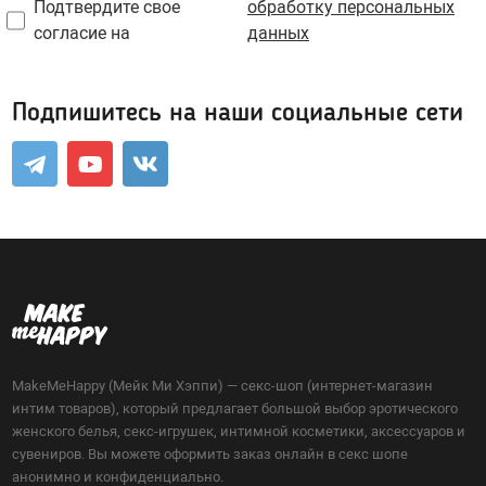
Подтвердите свое
обработку персональных
согласие на
данных
Возбуждающие средства
Для мужчин
Подпишитесь на наши социальные сети
Для женщин
Для двоих
Презервативы
Экстендеры-увеличение члена
Подарочные сертификаты
Упаковка, батарейки
MakeMeHappy (Мейк Ми Хэппи) — секс-шоп (интернет-магазин
интим товаров), который предлагает большой выбор эротического
Менструальные чаши, тампоны
женского белья, секс-игрушек, интимной косметики, аксессуаров и
сувениров. Вы можете оформить заказ онлайн в секс шопе
анонимно и конфиденциально.