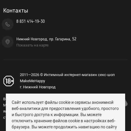
Контакты
8 831 414-19-30
Нижний Новгород, пр. Гагарина, 52
Показать на карте
2011—2026 © Интимный интернет-магазин секс-шоп
MakeMeHappy
г. Нижний Новгород
Вся информация, изложенная на сайте
Сайт использует файлы cookie и сервисы анонимной
MakeMeHappy.ru, носит справочный характер и не
веб-аналитики для предоставления удобного, простого
является публичной офертой, определяемой
и быстрого доступа к информации. Вы можете
статьёй 437 ГК РФ (18+).
отключить хранение файлов cookie в настройках веб-
браузера. Вы можете продолжить навигацию по сайту