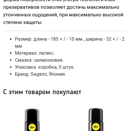
Гидропомпы Bathmate
презервативов позволяет достичь максимально
утонченных ощущений, при максимально высокой
Помпы мужские
степени защиты.
Помпа для клитора и вагины
Помпы для груди и сосков женские
Размер: длина - 185 + / - 10 мм., ширина - 52 + / - 2
Экстендеры
мм.
Насадки для помп
Материал: латекс.
Смазка: силиконовая.
Упаковка: коробка, 5 штук.
Насадки, кольца
Бренд: Sagami, Япония.
Кольца без вибрации
Кольца и насадки с вибрацией
С этим товаром покупают
Насадки-удлинители
Насадки для двойного проникновения
Насадки на палец