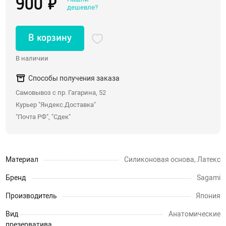
900 ₽
дешевле?
Со стразами, хвостики
Насадки для двойного проникновения
В корзину
С вибрацией
В наличии
С римминг эффектом
Массажеры простаты
Способы получения заказа
Надувные пробки, тоннели
Самовывоз с пр. Гагарина, 52
Курьер "Яндекс.Доставка"
Анальные крюки
"Почта РФ", "Сдек"
С дистанционным управлением
Души, клизмы
Материал
Силиконовая основа, Латекс
Страпоны, фаллопротезы
Бренд
Sagami
Страпоны
Производитель
Япония
Фаллопротезы, насадки для мужчин
Вид
Анатомические
Анатомические страпоны
презерватива