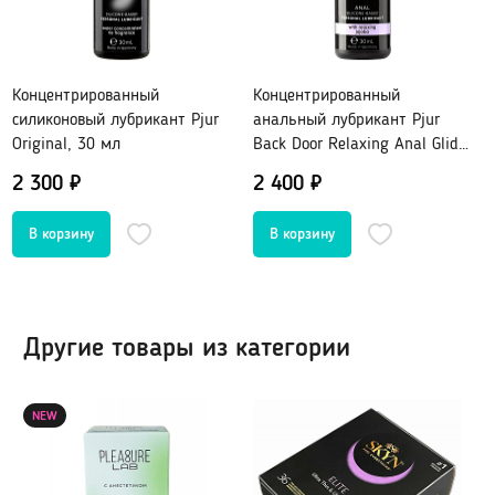
Шарики вагинальные
Тренажеры без вибрации
Тренажеры с вибрацией
Концентрированный
Концентрированный
силиконовый лубрикант Pjur
анальный лубрикант Pjur
Original, 30 мл
Back Door Relaxing Anal Glide,
БДСМ (BDSM), Фетиш
30 мл
2 300 ₽
2 400 ₽
Эротическое белье
Бондаж, наручники, веревки
Плети, стеки, шлепалки
Сетка: чулок на тело
Кляпы
Сорочки, Пеньюары
Маски, ушки
Комплекты нижнего белья
Ошейники, чокеры
Корсеты, боди, бюстье
Другие товары из категории
Зажимы для сосков и клитора
Белье от 48 до 54
Пояс верности
Трусики, стринги
NEW
Расширители, металл
Чулки, Колготки
Уретральные стимуляторы
Ролевые костюмы