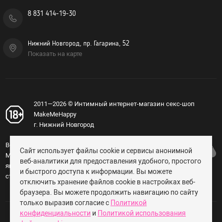
8 831 414-19-30
Нижний Новгород, пр. Гагарина, 52
Показать на карте
2011—2026 © Интимный интернет-магазин секс-шоп
MakeMeHappy
г. Нижний Новгород
Вся информация, изложенная на сайте
Сайт использует файлы cookie и сервисы анонимной
MakeMeHappy.ru, носит справочный характер и не
веб-аналитики для предоставления удобного, простого
является публичной офертой, определяемой
и быстрого доступа к информации. Вы можете
статьёй 437 ГК РФ (18+).
отключить хранение файлов cookie в настройках веб-
браузера. Вы можете продолжить навигацию по сайту
только выразив согласие с
Политикой
конфиденциальности
и
Политикой использования