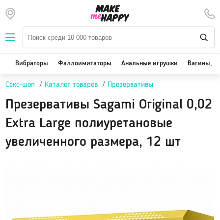
Наборы — SALE
Вибраторы
We-Vibe, Womanizer
Вибраторы
Фаллоимитаторы
Анальные игрушки
Вагины, м
Satisfyer
Секс-шоп
Каталог товаров
Презервативы
Вакуум-волновые стимуляторы клитора
Реалистичные
Презервативы Sagami Original 0,02
Классические вибраторы
Extra Large полиуретановые
Стимулятор точки G
увеличенного размера, 12 шт
Двойная стимуляция
Клиторальные вибраторы, вибропули
Вибраторы для пар
Виброяйцо
На палец
Массажеры для тела