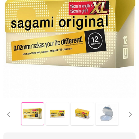
Электростимуляция
Вибраторы с подогревом
Вибраторы с приложением
Фаллоимитаторы
Реалистичные фаллосы
Двойные фаллосы
Классические дилдо
Фаллосы с семяизвержением
XXXL-фаллосы, фистинг
Анальные игрушки
Пробки, втулки
Цепочки и бусы