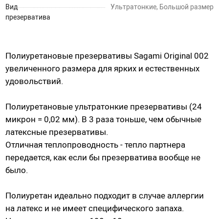
Вид
Ультратонкие, Большой размер
Насадки для страпонов
презерватива
Трусики для страпона
Вагины, мастурбаторы
Полиуретановые презервативы Sagami Original 002
увеличенного размера для ярких и естественных
Вагины
удовольствий.
Попки
Ротики, грудь
Полиуретановые ультратонкие презервативы (24
Яйца, мини-мастурбаторы
микрон = 0,02 мм). В 3 раза тоньше, чем обычные
латексные презервативы.
Вибро-мастурбаторы
Отличная теплопроводность - тепло партнера
Секс-куклы
передается, как если бы презерватива вообще не
Tenga
было.
Хай-тек мастурбаторы
Полиуретан идеально подходит в случае аллергии
на латекс и не имеет специфического запаха.
Помпа вакуумная