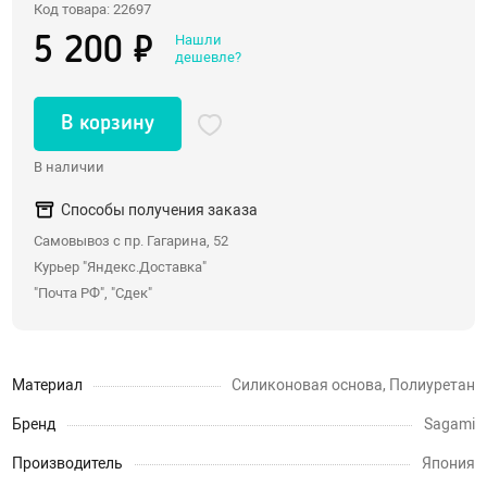
Код товара: 22697
Со стразами, хвостики
Нашли
5 200 ₽
дешевле?
Насадки для двойного проникновения
С вибрацией
В корзину
С римминг эффектом
Массажеры простаты
В наличии
Надувные пробки, тоннели
Способы получения заказа
Анальные крюки
Самовывоз с пр. Гагарина, 52
С дистанционным управлением
Курьер "Яндекс.Доставка"
Души, клизмы
"Почта РФ", "Сдек"
Страпоны, фаллопротезы
Материал
Силиконовая основа, Полиуретан
Страпоны
Бренд
Sagami
Фаллопротезы, насадки для мужчин
Производитель
Япония
Анатомические страпоны