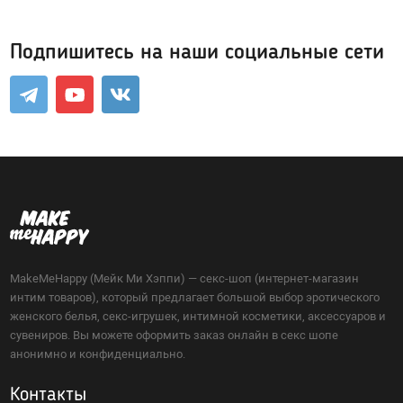
Возбуждающие средства
Подпишитесь на наши социальные сети
Для мужчин
Для женщин
Для двоих
Презервативы
Экстендеры-увеличение члена
Подарочные сертификаты
MakeMeHappy (Мейк Ми Хэппи) — секс-шоп (интернет-магазин
интим товаров), который предлагает большой выбор эротического
Упаковка, батарейки
женского белья, секс-игрушек, интимной косметики, аксессуаров и
сувениров. Вы можете оформить заказ онлайн в секс шопе
Менструальные чаши, тампоны
анонимно и конфиденциально.
Контакты