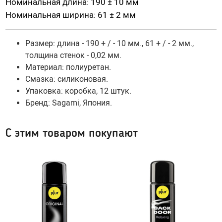
Номинальная длина: 190 ± 10 мм
Гидропомпы Bathmate
Номинальная ширина: 61 ± 2 мм
Помпы мужские
Помпа для клитора и вагины
Размер: длина - 190 + / - 10 мм., 61 + / - 2 мм.,
Помпы для груди и сосков женские
толщина стенок - 0,02 мм.
Материал:
полиуретан
.
Экстендеры
Смазка: силиконовая.
Насадки для помп
Упаковка: коробка, 12 штук.
Бренд: Sagami, Япония.
Насадки, кольца
С этим товаром покупают
Кольца без вибрации
Кольца и насадки с вибрацией
Насадки-удлинители
Насадки для двойного проникновения
Насадки на палец