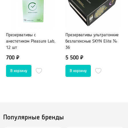
Портупеи, гартеры
Пояс для чулок
Электростимуляторы
Маски
Мебель для секса
Парики
BDSM-Свечи
Украшения, пэстис
Презервативы с
Презервативы ультратонкие
П
анестетиком Pleasure Lab,
безлатексные SKYN Elite №
п
Игровые костюмы
12 шт
36
у
S
700 ₽
5 500 ₽
8
Игровые аксессуары
1
Санта-Клаус
Полицейский
Другие роли
Лубриканты, духи
Анальные
Популярные бренды
Нейтральные