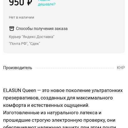
950 ₽
дешевле?
Со стразами, хвостики
Насадки для двойного проникновения
Нет в наличии
С вибрацией
Способы получения заказа
С римминг эффектом
Курьер "Яндекс.Доставка"
Массажеры простаты
"Почта РФ", "Сдек"
Надувные пробки, тоннели
Анальные крюки
Производитель
КНР
С дистанционным управлением
Души, клизмы
ELASUN Queen — это новое поколение ультратонких
Страпоны, фаллопротезы
презервативов, созданных для максимального
комфорта и естественных ощущений.
Страпоны
Изготовленные из натурального латекса и
Фаллопротезы, насадки для мужчин
прошедшие строгую электронную проверку, они
Анатомические страпоны
обеспечивают надежную защиту, при этом почти