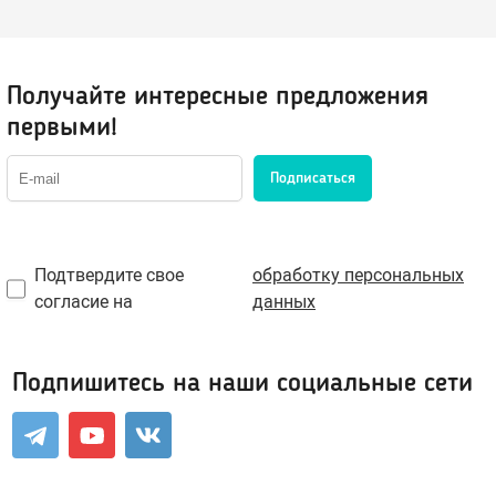
Возбуждающие средства
Получайте интересные предложения
Для мужчин
первыми!
Для женщин
Для двоих
Презервативы
Подписаться
Экстендеры-увеличение члена
Подтвердите свое
обработку персональных
согласие на
данных
Подарочные сертификаты
Упаковка, батарейки
Подпишитесь на наши социальные сети
Менструальные чаши, тампоны