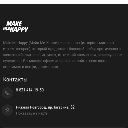
MakeMeHappy (Мейк Ми Хэппи) — секс-шоп (интернет-магазин
интим товаров), который предлагает большой выбор эротического
женского белья, секс-игрушек, интимной косметики, аксессуаров и
сувениров. Вы можете оформить заказ онлайн в секс шопе
анонимно и конфиденциально.
Контакты
8 831 414-19-30
Нижний Новгород, пр. Гагарина, 52
Показать на карте