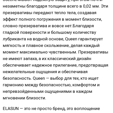
Насадки для страпонов
незаметны благодаря толщине всего в 0,02 мм. Эти
Трусики для страпона
презервативы передают тепло тела, создавая
эффект полного погружения в момент близости,
словно презерватива и вовсе нет.Благодаря
Вагины, мастурбаторы
гладкой поверхности и большому количеству
Вагины
лубриканта на водной основе, Queen гарантирует
мягкость и плавное скольжение, делая каждый
Попки
момент максимально чувственным. Презервативы
Ротики, грудь
не имеют запаха, а их классический дизайн
Яйца, мини-мастурбаторы
обеспечивает надежное прилегание, предотвращая
Вибро-мастурбаторы
нежелательные ощущения и обеспечивая
Секс-куклы
безопасность. Queen — выбор для тех, кто ищет
Tenga
гармонию между безопасностью, комфортом и
непревзойденными ощущениями в каждом
Хай-тек мастурбаторы
мгновении близости.
Помпа вакуумная
ELASUN — это не просто бренд, это воплощение