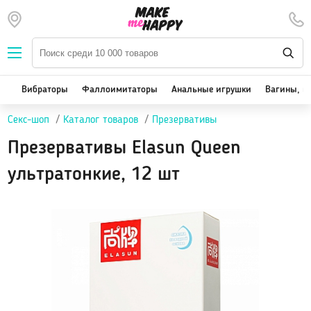
Наборы — SALE
Вибраторы
We-Vibe, Womanizer
Вибраторы
Фаллоимитаторы
Анальные игрушки
Вагины, м
Satisfyer
Секс-шоп
Каталог товаров
Презервативы
Вакуум-волновые стимуляторы клитора
Реалистичные
Презервативы Elasun Queen
Классические вибраторы
ультратонкие, 12 шт
Стимулятор точки G
Двойная стимуляция
Клиторальные вибраторы, вибропули
Вибраторы для пар
Виброяйцо
На палец
Массажеры для тела