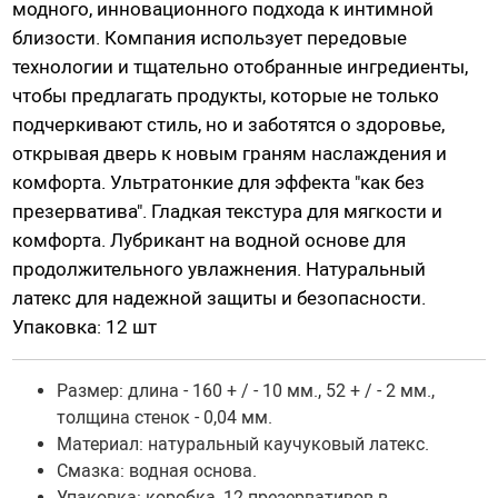
модного, инновационного подхода к интимной
Гидропомпы Bathmate
близости. Компания использует передовые
Помпы мужские
технологии и тщательно отобранные ингредиенты,
Помпа для клитора и вагины
чтобы предлагать продукты, которые не только
Помпы для груди и сосков женские
подчеркивают стиль, но и заботятся о здоровье,
открывая дверь к новым граням наслаждения и
Экстендеры
комфорта. Ультратонкие для эффекта "как без
Насадки для помп
презерватива". Гладкая текстура для мягкости и
комфорта. Лубрикант на водной основе для
Насадки, кольца
продолжительного увлажнения. Натуральный
латекс для надежной защиты и безопасности.
Кольца без вибрации
Упаковка: 12 шт
Кольца и насадки с вибрацией
Насадки-удлинители
Размер: длина - 160 + / - 10 мм., 52 + / - 2 мм.,
Насадки для двойного проникновения
толщина стенок - 0,04 мм.
Насадки на палец
Материал:
натуральный каучуковый латекс
.
Смазка: водная основа.
Упаковка: коробка, 12
презервативов в