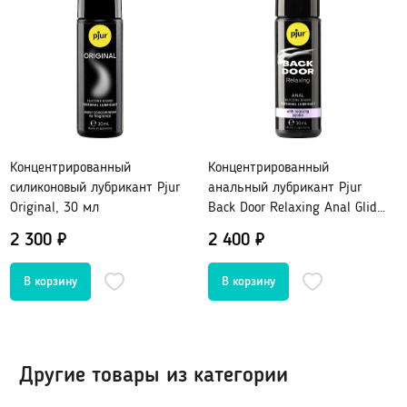
Гидропомпы Bathmate
Помпы мужские
Помпа для клитора и вагины
Помпы для груди и сосков женские
Экстендеры
Насадки для помп
Концентрированный
Концентрированный
силиконовый лубрикант Pjur
анальный лубрикант Pjur
Original, 30 мл
Back Door Relaxing Anal Glide,
Насадки, кольца
30 мл
2 300 ₽
2 400 ₽
Кольца без вибрации
Кольца и насадки с вибрацией
Насадки-удлинители
Насадки для двойного проникновения
Насадки на палец
Другие товары из категории