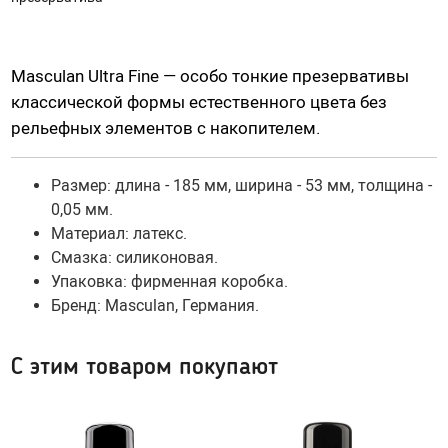
Насадки для страпонов
Трусики для страпона
Masculan Ultra Fine — особо тонкие презервативы
классической формы естественного цвета без
Вагины, мастурбаторы
рельефных элементов с накопителем.
Вагины
Попки
Размер: длина - 185 мм, ширина - 53 мм, толщина -
0,05 мм.
Ротики, грудь
Материал: латекс.
Яйца, мини-мастурбаторы
Смазка: силиконовая.
Вибро-мастурбаторы
Упаковка: фирменная коробка.
Секс-куклы
Бренд:
Masculan
,
Германия
.
Tenga
Хай-тек мастурбаторы
С этим товаром покупают
Помпа вакуумная