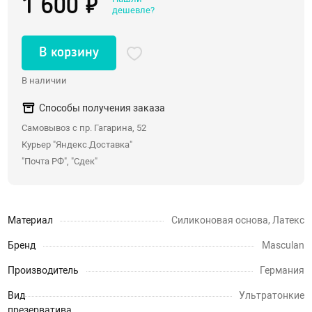
1 600 ₽
дешевле?
Со стразами, хвостики
Насадки для двойного проникновения
В корзину
С вибрацией
В наличии
С римминг эффектом
Массажеры простаты
Способы получения заказа
Надувные пробки, тоннели
Самовывоз с пр. Гагарина, 52
Курьер "Яндекс.Доставка"
Анальные крюки
"Почта РФ", "Сдек"
С дистанционным управлением
Души, клизмы
Материал
Силиконовая основа, Латекс
Страпоны, фаллопротезы
Бренд
Masculan
Страпоны
Производитель
Германия
Фаллопротезы, насадки для мужчин
Вид
Ультратонкие
Анатомические страпоны
презерватива