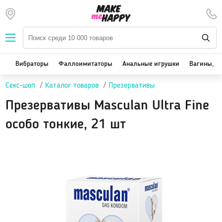
Наборы — SALE
Вибраторы
We-Vibe, Womanizer
Вибраторы
Фаллоимитаторы
Анальные игрушки
Вагины, м
Satisfyer
Секс-шоп
Каталог товаров
Презервативы
Вакуум-волновые стимуляторы клитора
Реалистичные
Презервативы Masculan Ultra Fine
Классические вибраторы
особо тонкие, 21 шт
Стимулятор точки G
Двойная стимуляция
Клиторальные вибраторы, вибропули
Вибраторы для пар
Виброяйцо
На палец
Массажеры для тела