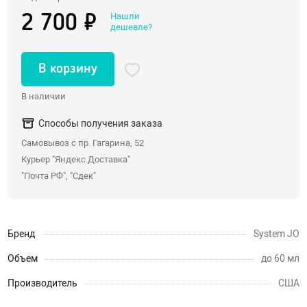
Нашли
2 700 ₽
Со стразами, хвостики
дешевле?
Насадки для двойного проникновения
С вибрацией
В корзину
С римминг эффектом
В наличии
Массажеры простаты
Надувные пробки, тоннели
Способы получения заказа
Самовывоз с пр. Гагарина, 52
Анальные крюки
Курьер "Яндекс.Доставка"
С дистанционным управлением
"Почта РФ", "Сдек"
Души, клизмы
Страпоны, фаллопротезы
Бренд
System JO
Страпоны
Объем
до 60 мл
Фаллопротезы, насадки для мужчин
Производитель
США
Анатомические страпоны