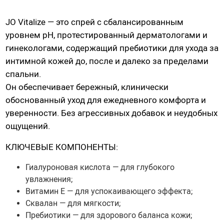
Насадки для страпонов
JO Vitalize — это спрей с сбалансированным
Трусики для страпона
уровнем pH, протестированный дерматологами и
гинекологами, содержащий пребиотики для ухода за
Вагины, мастурбаторы
интимной кожей до, после и далеко за пределами
спальни.
Вагины
Он обеспечивает бережный, клинически
Попки
обоснованный уход для ежедневного комфорта и
Ротики, грудь
уверенности. Без агрессивных добавок и неудобных
Яйца, мини-мастурбаторы
ощущений.
Вибро-мастурбаторы
КЛЮЧЕВЫЕ КОМПОНЕНТЫ:
Секс-куклы
Tenga
Гиалуроновая кислота — для глубокого
увлажнения;
Хай-тек мастурбаторы
Витамин Е — для успокаивающего эффекта;
Сквалан — для мягкости;
Помпа вакуумная
Пребиотики — для здорового баланса кожи;