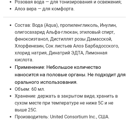
Розовая вода — для тонизирования и освежения;
Гидропомпы Bathmate
Алоэ вера — для комфорта.
Помпы мужские
Помпа для клитора и вагины
Состав: Вода (Aqua), пропиленгликоль, Инулин,
Помпы для груди и сосков женские
олигосахарид Альфа-глюкан, этиловый спирт,
феноксиэтанол, Дистиллят розы Дамасской,
Экстендеры
Хлорфенезин, Сок листьев Алоэ Барбадосского,
Насадки для помп
хлорид натрия, Динатрий ЭДТА, Лимонная
кислота.
Применение: Небольшое количество
Насадки, кольца
наносится на половые органы. Не подходит для
Кольца без вибрации
орального использования.
Кольца и насадки с вибрацией
Объем: 60 мл.
Хранение: держать в закрытом виде, хранить в
Насадки-удлинители
сухом месте при температуре не ниже 5С и не
Насадки для двойного проникновения
выше 25С.
Насадки на палец
Производитель: United Consortium Inc., США
.