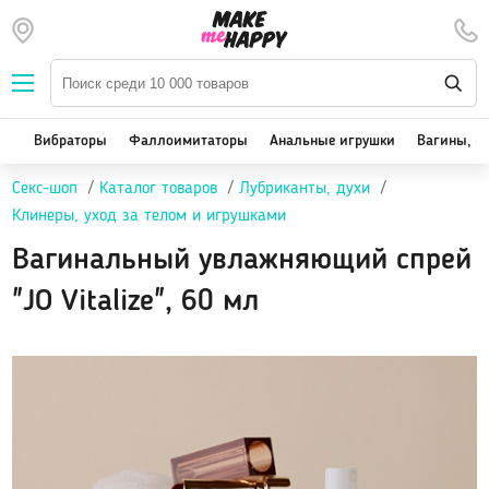
Наборы — SALE
Вибраторы
We-Vibe, Womanizer
Вибраторы
Фаллоимитаторы
Анальные игрушки
Вагины, м
Satisfyer
Секс-шоп
Каталог товаров
Лубриканты, духи
Вакуум-волновые стимуляторы клитора
Клинеры, уход за телом и игрушками
Реалистичные
Вагинальный увлажняющий спрей
Классические вибраторы
Стимулятор точки G
"JO Vitalize", 60 мл
Двойная стимуляция
Клиторальные вибраторы, вибропули
Вибраторы для пар
Виброяйцо
На палец
Массажеры для тела