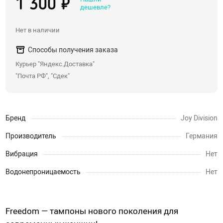
1 300 ₽
дешевле?
Со стразами, хвостики
Насадки для двойного проникновения
Нет в наличии
С вибрацией
Способы получения заказа
С римминг эффектом
Курьер "Яндекс.Доставка"
Массажеры простаты
"Почта РФ", "Сдек"
Надувные пробки, тоннели
Анальные крюки
Бренд
Joy Division
С дистанционным управлением
Души, клизмы
Производитель
Германия
Вибрация
Нет
Страпоны, фаллопротезы
Водонепроницаемость
Нет
Страпоны
Фаллопротезы, насадки для мужчин
Freedom
—
тампоны нового поколения для
Анатомические страпоны