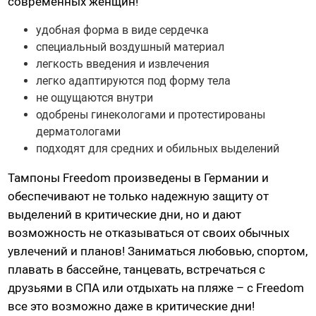
современных женщин!
Насадки для страпонов
удобная форма в виде сердечка
Трусики для страпона
специальный воздушный материал
легкость введения и извлечения
Вагины, мастурбаторы
легко адаптируются под форму тела
не ощущаются внутри
Вагины
одобрены гинекологами и протестированы
Попки
дерматологами
подходят для средних и обильных выделений
Ротики, грудь
Яйца, мини-мастурбаторы
Тампоны Freedom произведены в Германии и
Вибро-мастурбаторы
обеспечивают не только надежную защиту от
Секс-куклы
выделений в критические дни, но и дают
возможность не отказываться от своих обычных
Tenga
увлечений и планов! Заниматься любовью, спортом,
Хай-тек мастурбаторы
плавать в бассейне, танцевать, встречаться с
друзьями в СПА или отдыхать на пляже – с Freedom
Помпа вакуумная
все это возможно даже в критические дни!