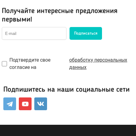
Оральные, вкусовые
Получайте интересные предложения
Возбуждающие
первыми!
Охлаждающие
Жидкий вибратор
Подписаться
Для фистинга
Сужающие
Увеличивающие
Подтвердите свое
обработку персональных
Пролонгирующие
согласие на
данных
Водная основа
Силиконовые лубриканты
Подпишитесь на наши социальные сети
Гибридные
Пробники лубрикантов в саше
Для массажа
Клинеры, уход за телом и игрушками
Феромоны