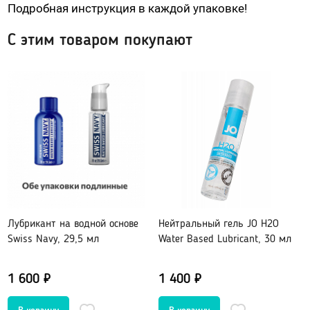
Подробная инструкция в каждой упаковке!
Гидропомпы Bathmate
Помпы мужские
С этим товаром покупают
Помпа для клитора и вагины
Помпы для груди и сосков женские
Экстендеры
Насадки для помп
Насадки, кольца
Кольца без вибрации
Кольца и насадки с вибрацией
Лубрикант на водной основе
Нейтральный гель JO H2O
Насадки-удлинители
Swiss Navy, 29,5 мл
Water Based Lubricant, 30 мл
Насадки для двойного проникновения
Насадки на палец
1 600 ₽
1 400 ₽