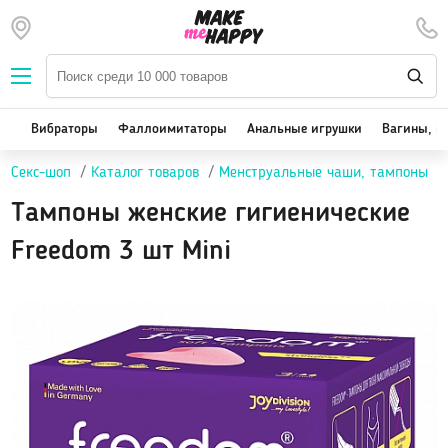
Наборы — SALE
Вибраторы
We-Vibe, Womanizer
Вибраторы
Фаллоимитаторы
Анальные игрушки
Вагины, м
Satisfyer
Секс-шоп
Каталог товаров
Менструальные чаши, тампоны
Вакуум-волновые стимуляторы клитора
Реалистичные
Тампоны женские гигиенические
Классические вибраторы
Freedom 3 шт Mini
Стимулятор точки G
Двойная стимуляция
Клиторальные вибраторы, вибропули
Вибраторы для пар
Виброяйцо
На палец
Массажеры для тела