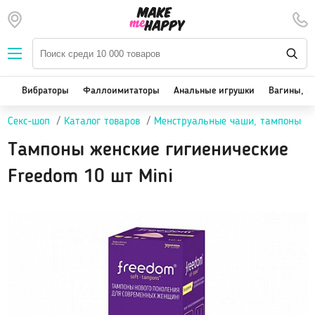
Наборы — SALE
Вибраторы
We-Vibe, Womanizer
Вибраторы
Фаллоимитаторы
Анальные игрушки
Вагины, м
Satisfyer
Секс-шоп
Каталог товаров
Менструальные чаши, тампоны
Вакуум-волновые стимуляторы клитора
Реалистичные
Тампоны женские гигиенические
Классические вибраторы
Freedom 10 шт Mini
Стимулятор точки G
Двойная стимуляция
Клиторальные вибраторы, вибропули
Вибраторы для пар
Виброяйцо
На палец
Массажеры для тела