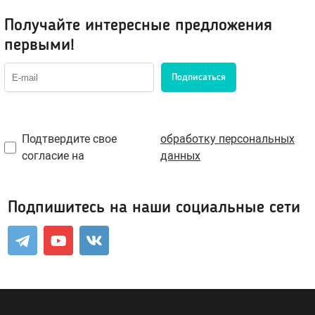
Оральные, вкусовые
Получайте интересные предложения
Возбуждающие
первыми!
Охлаждающие
Жидкий вибратор
Подписаться
Для фистинга
Сужающие
Увеличивающие
Подтвердите свое
обработку персональных
Пролонгирующие
согласие на
данных
Водная основа
Силиконовые лубриканты
Подпишитесь на наши социальные сети
Гибридные
Пробники лубрикантов в саше
Для массажа
Клинеры, уход за телом и игрушками
Феромоны