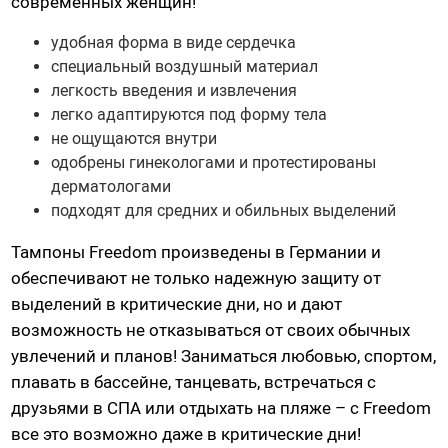
современных женщин!
Насадки для страпонов
удобная форма в виде сердечка
Трусики для страпона
специальный воздушный материал
легкость введения и извлечения
Вагины, мастурбаторы
легко адаптируются под форму тела
не ощущаются внутри
Вагины
одобрены гинекологами и протестированы
Попки
дерматологами
подходят для средних и обильных выделений
Ротики, грудь
Яйца, мини-мастурбаторы
Тампоны Freedom произведены в Германии и
Вибро-мастурбаторы
обеспечивают не только надежную защиту от
Секс-куклы
выделений в критические дни, но и дают
возможность не отказываться от своих обычных
Tenga
увлечений и планов! Заниматься любовью, спортом,
Хай-тек мастурбаторы
плавать в бассейне, танцевать, встречаться с
друзьями в СПА или отдыхать на пляже – с Freedom
Помпа вакуумная
все это возможно даже в критические дни!