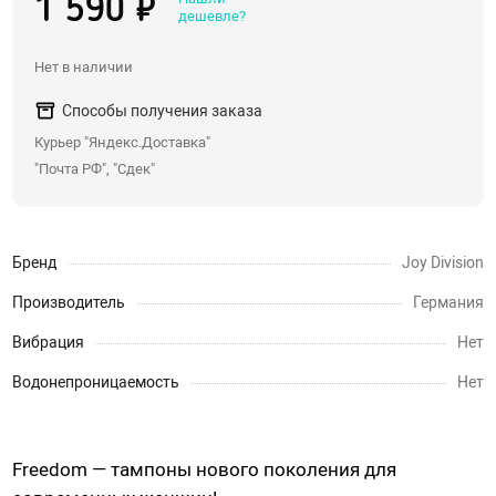
1 590 ₽
дешевле?
Со стразами, хвостики
Насадки для двойного проникновения
Нет в наличии
С вибрацией
Способы получения заказа
С римминг эффектом
Курьер "Яндекс.Доставка"
Массажеры простаты
"Почта РФ", "Сдек"
Надувные пробки, тоннели
Анальные крюки
Бренд
Joy Division
С дистанционным управлением
Души, клизмы
Производитель
Германия
Вибрация
Нет
Страпоны, фаллопротезы
Водонепроницаемость
Нет
Страпоны
Фаллопротезы, насадки для мужчин
Freedom
—
тампоны нового поколения для
Анатомические страпоны