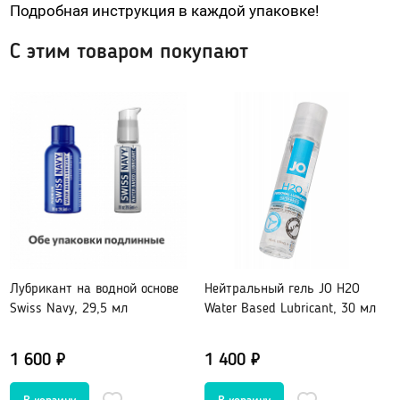
Подробная инструкция в каждой упаковке!
Гидропомпы Bathmate
Помпы мужские
С этим товаром покупают
Помпа для клитора и вагины
Помпы для груди и сосков женские
Экстендеры
Насадки для помп
Насадки, кольца
Кольца без вибрации
Кольца и насадки с вибрацией
Лубрикант на водной основе
Нейтральный гель JO H2O
Насадки-удлинители
Swiss Navy, 29,5 мл
Water Based Lubricant, 30 мл
Насадки для двойного проникновения
Насадки на палец
1 600 ₽
1 400 ₽