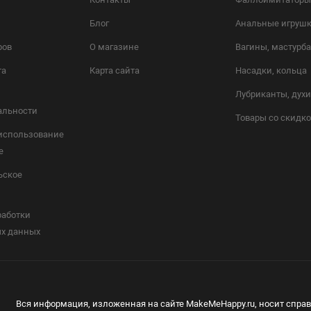
Блог
Анальные игруш
ров
О магазине
Вагины, мастурб
та
Карта сайта
Насадки, кольца
Лубриканты, дух
альности
Товары со скидк
 использование
e
ьское
работки
х данных
Вся информация, изложенная на сайте MakeMeHappy.ru, носит справ