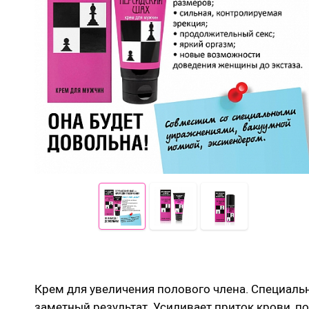
Вибраторы для пар
Яйца, мини-м
Виброяйцо
Вибро-мастур
На палец
Секс-куклы
Массажеры для тела
Tenga
Электростимуляция
Хай-тек маст
Вибраторы с подогревом
Вибраторы с приложением
Помп
Гидропомпы B
Фаллоимитаторы
Помпы мужск
Реалистичные фаллосы
Помпа для кл
Двойные фаллосы
Помпы для гр
Классические дилдо
Экстендеры
Фаллосы с семяизвержением
Насадки для 
XXXL-фаллосы, фистинг
Крем для увеличения полового члена. Специаль
заметный результат. Усиливает приток крови, 