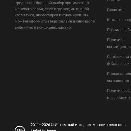
предлагает большой выбор эротического
женского белья, секс-игрушек, интимной
Гарантия
косметики, аксессуаров и сувениров. Вы
Каталог това
можете оформить заказ онлайн в секс шопе
анонимно и конфиденциально.
Правила сай
Политика
конфиденци
Согласие на
файлов cooki
Пользовател
соглашение
Политика об
персональны
2011—2026 © Интимный интернет-магазин секс-шоп
MakeMeHappy