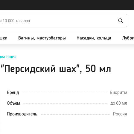
поны, фаллопротезы
БДСМ (BDSM), Фетиш
ушки
Вагины, мастурбаторы
Насадки, кольца
Лубри
Бондаж, наручники, веревки
, насадки для мужчин
Плети, стеки, шлепалки
ивающие
ие страпоны
Кляпы
"Персидский шах", 50 мл
страпонов
Маски, ушки
страпона
Ошейники, чокеры
Зажимы для сосков и клитора
Бренд
Биоритм
Пояс верности
ны, мастурбаторы
Объем
до 60 мл
Расширители, металл
Производитель
Россия
Уретральные стимуляторы
Портупеи, гартеры