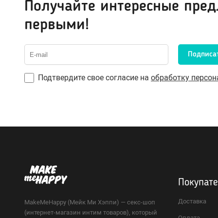
Получайте интересные пре
первыми!
Подписа
Подтвердите свое согласие на
обработку персо
Покупат
Доставка
MakeMeHappy (Мейк Ми Хэппи) — секс-шоп
(интернет-магазин интим товаров), который
Оплата