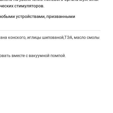
ческих стимуляторов.
Экстендеры-увеличение члена
и любыми устройствами, призванными
Подарочные сертификаты
Упаковка, батарейки
тана конского, иглицы шипованой,ТЭА, масло смолы
Менструальные чаши, тампоны
зовать вместе с вакуумной помпой.