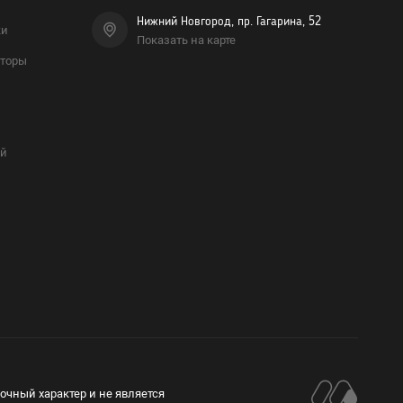
Нижний Новгород, пр. Гагарина, 52
ки
Показать на карте
аторы
и
ой
очный характер и не является