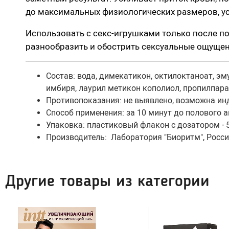
Наса
до максимальных физиологических размеров, ус
Анальные игрушки
Кольца без в
Использовать с секс-игрушками только после п
Пробки, втулки
Кольца и нас
разнообразить и обострить сексуальные ощущен
Цепочки и бусы
Насадки-удл
Со стразами, хвостики
Насадки для 
Состав: вода, димекатикон, октилоктаноат, э
Насадки для двойного проникновения
имбиря, лаурил метикон кополиол, пропилпара
Насадки на п
С вибрацией
Противопоказания: не выявлено, возможна ин
С римминг эффектом
Способ применения: за 10 минут до полового 
Шари
Упаковка: пластиковый флакон с дозатором - 
Массажеры простаты
Производитель: Лаборатория "Биоритм", Росси
Надувные пробки, тоннели
Тренажеры бе
Анальные крюки
Тренажеры с 
С дистанционным управлением
Другие товары из категории
Души, клизмы