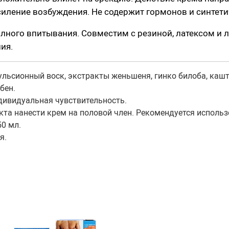
дки, кольца
иление возбуждения. Не содержит гормонов и синтети
Парики
ибрации
Украшения, пэстис
олного впитывания. Совместим с резиной, латексом 
адки с вибрацией
ия.
инители
Игровые костюмы
двойного проникновения
мульсионный воск, экстракты женьшеня, гинко билоба, каш
Игровые аксессуары
бен.
алец
Санта-Клаус
дивидуальная чувствительность.
акта нанести крем на половой член. Рекомендуется исполь
Полицейский
ки вагинальные
50 мл.
Другие роли
я.
з вибрации
вибрацией