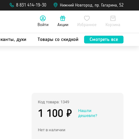
8 831 414-19-30
Нижний Новгород, пр. Гагарина, 52
Войти
Акции
Избранное
Корзина
Лубриканты, духи
канты, духи
Товары со скидкой
Смотреть все
Анальные
Нейтральные
Оральные, вкусовые
Возбуждающие
Охлаждающие
Жидкий вибратор
Код товара: 1349
Для фистинга
Нашли
1 100 ₽
Сужающие
дешевле?
Увеличивающие
Нет в наличии
Пролонгирующие