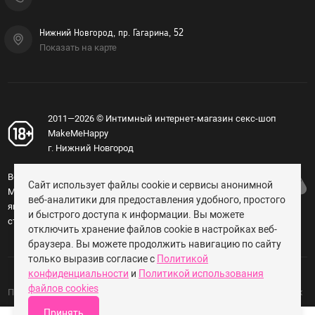
Нижний Новгород, пр. Гагарина, 52
Показать на карте
2011—2026 © Интимный интернет-магазин секс-шоп
MakeMeHappy
г. Нижний Новгород
Вся информация, изложенная на сайте
Сайт использует файлы cookie и сервисы анонимной
MakeMeHappy.ru, носит справочный характер и не
веб-аналитики для предоставления удобного, простого
является публичной офертой, определяемой
и быстрого доступа к информации. Вы можете
статьёй 437 ГК РФ (18+).
отключить хранение файлов cookie в настройках веб-
браузера. Вы можете продолжить навигацию по сайту
только выразив согласие с
Политикой
конфиденциальности
и
Политикой использования
файлов cookies
Политика конфиденциальности и обработки персональных данных
Принять