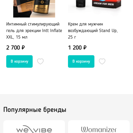
Портупеи, гартеры
Пояс для чулок
Электростимуляторы
Маски
Мебель для секса
Парики
Интимный стимулирующий
Крем для мужчин
М
BDSM-Свечи
Украшения, пэстис
гель для эрекции Intt Inflate
возбуждающий Stand Up,
п
XXL, 15 мл
25 г
2 700 ₽
1 200 ₽
1
Игровые костюмы
Игровые аксессуары
Санта-Клаус
Полицейский
Другие роли
Лубриканты, духи
Популярные бренды
Анальные
Нейтральные