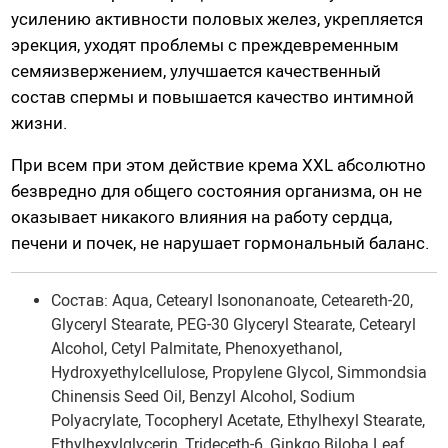
усилению активности половых желез, укрепляется
Гидропомпы Bathmate
эрекция, уходят проблемы с преждевременным
Помпы мужские
семяизвержением, улучшается качественный
Помпа для клитора и вагины
состав спермы и повышается качество интимной
Помпы для груди и сосков женские
жизни.
Экстендеры
При всем при этом действие крема XXL абсолютно
Насадки для помп
безвредно для общего состояния организма, он не
оказывает никакого влияния на работу сердца,
Насадки, кольца
печени и почек, не нарушает гормональный баланс.
Кольца без вибрации
Состав:
Aqua, Cetearyl Isononanoate, Ceteareth-20,
Кольца и насадки с вибрацией
Glyceryl Stearate, PEG-30 Glyceryl Stearate, Cetearyl
Насадки-удлинители
Alcohol, Cetyl Palmitate, Phenoxyethanol,
Насадки для двойного проникновения
Hydroxyethylcellulose, Propylene Glycol, Simmondsia
Насадки на палец
Chinensis Seed Oil, Benzyl Alcohol, Sodium
Polyacrylate, Tocopheryl Acetate, Ethylhexyl Stearate,
Ethylhexylglycerin, Trideceth-6, Ginkgo Biloba Leaf