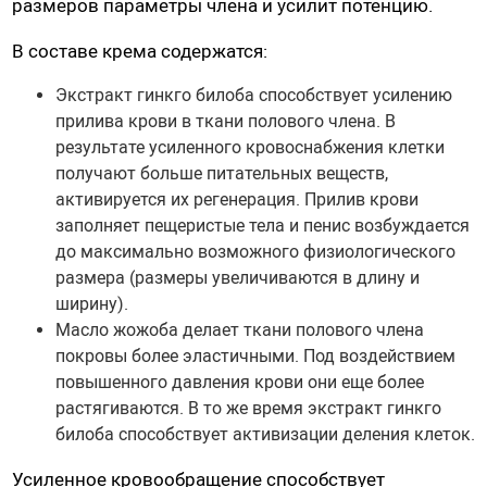
размеров параметры члена и усилит потенцию.
Насадки для страпонов
В составе крема содержатся:
Трусики для страпона
Экстракт гинкго билоба способствует усилению
прилива крови в ткани полового члена. В
Вагины, мастурбаторы
результате усиленного кровоснабжения клетки
Вагины
получают больше питательных веществ,
Попки
активируется их регенерация. Прилив крови
заполняет пещеристые тела и пенис возбуждается
Ротики, грудь
до максимально возможного физиологического
Яйца, мини-мастурбаторы
размера (размеры увеличиваются в длину и
Вибро-мастурбаторы
ширину).
Секс-куклы
Масло жожоба делает ткани полового члена
покровы более эластичными. Под воздействием
Tenga
повышенного давления крови они еще более
Хай-тек мастурбаторы
растягиваются. В то же время экстракт гинкго
билоба способствует активизации деления клеток.
Помпа вакуумная
Усиленное кровообращение способствует