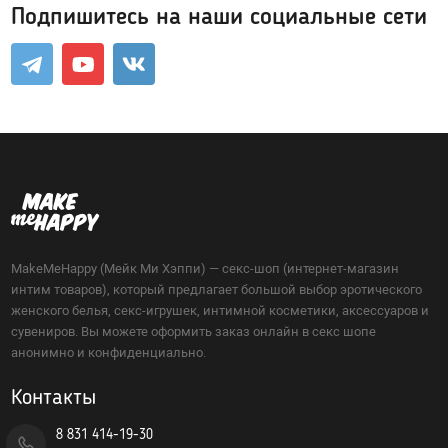
Подпишитесь на наши социальные сети
Возбуждающие средства
Для мужчин
Для женщин
Для двоих
Презервативы
Экстендеры-увеличение члена
MakeMeHappy (Мейк Ми Хэппи) — секс-шоп (интернет-магазин
Подарочные сертификаты
интим товаров), который предлагает большой выбор эротического
женского белья, секс-игрушек, интимной косметики, аксессуаров и
сувениров. Вы можете оформить заказ онлайн в секс шопе
Упаковка, батарейки
анонимно и конфиденциально.
Менструальные чаши, тампоны
Контакты
8 831 414-19-30