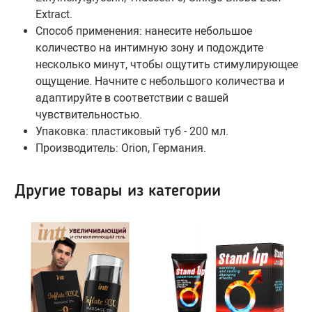
Шарики вагинальные
Extract.
Способ применения:
нанесите небольшое
Тренажеры без вибрации
количество на интимную зону и подождите
Тренажеры с вибрацией
несколько минут, чтобы ощутить стимулирующее
ощущение. Начните с небольшого количества и
адаптируйте в соответствии с вашей
БДСМ (BDSM), Фетиш
чувствительностью
.
Эротическое белье
Бондаж, наручники, веревки
Упаковка: пластиковый туб - 200 мл.
Производитель:
Orion
, Германия.
Плети, стеки, шлепалки
Сетка: чулок на тело
Кляпы
Сорочки, Пеньюары
Другие товары из категории
Маски, ушки
Комплекты нижнего белья
Ошейники, чокеры
Корсеты, боди, бюстье
Зажимы для сосков и клитора
Белье от 48 до 54
Пояс верности
Трусики, стринги
Расширители, металл
Чулки, Колготки
Уретральные стимуляторы
Ролевые костюмы