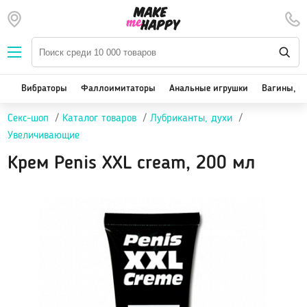
Наборы — SALE
Вибраторы
We-Vibe, Womanizer
Вибраторы
Фаллоимитаторы
Анальные игрушки
Вагины, м
Satisfyer
Секс-шоп
Каталог товаров
Лубриканты, духи
Вакуум-волновые стимуляторы клитора
Увеличивающие
Реалистичные
Крем Penis XXL cream, 200 мл
Классические вибраторы
Стимулятор точки G
Двойная стимуляция
Клиторальные вибраторы, вибропули
Вибраторы для пар
Виброяйцо
На палец
Массажеры для тела