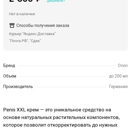
дешевле?
Со стразами, хвостики
Нет в наличии
Насадки для двойного проникновения
Способы получения заказа
С вибрацией
Курьер "Яндекс.Доставка"
С римминг эффектом
"Почта РФ", "Сдек"
Массажеры простаты
Надувные пробки, тоннели
Анальные крюки
Бренд
Orion
С дистанционным управлением
Объем
до 200 мл
Души, клизмы
Производитель
Германия
Страпоны, фаллопротезы
Penis XXL крем
—
это уникальное средство на
Страпоны
основе натуральных растительных компонентов,
Фаллопротезы, насадки для мужчин
которое позволит откорректировать до нужных
Анатомические страпоны