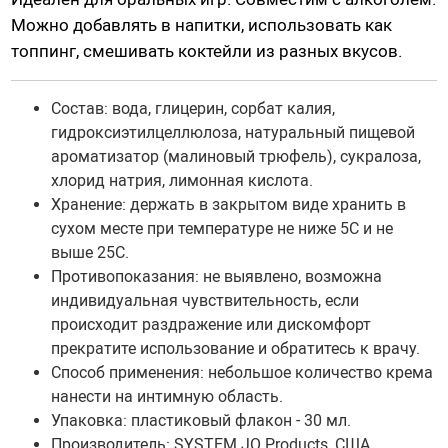
Шарики вагинальные
Можно добавлять в напитки, использовать как
топпинг, смешивать коктейли из разных вкусов.
Тренажеры без вибрации
Тренажеры с вибрацией
Состав: в
ода, глицерин, сорбат калия,
гидроксиэтилцеллюлоза, натуральный пищевой
БДСМ (BDSM), Фетиш
ароматизатор (малиновый трюфель), сукралоза,
Эротическое белье
хлорид натрия, лимонная кислота.
Бондаж, наручники, веревки
Хранение: держать в закрытом виде хранить в
Плети, стеки, шлепалки
Сетка: чулок на тело
сухом месте при температуре не ниже 5С и не
Кляпы
Сорочки, Пеньюары
выше 25С.
Противопоказания: не выявлено, возможна
Маски, ушки
Комплекты нижнего белья
индивидуальная чувствительность, если
Ошейники, чокеры
Корсеты, боди, бюстье
происходит раздражение или дискомфорт
Зажимы для сосков и клитора
Белье от 48 до 54
прекратите использование и обратитесь к врачу.
Пояс верности
Трусики, стринги
Способ применения: небольшое количество крема
нанести на интимную область.
Расширители, металл
Чулки, Колготки
Упаковка: пластиковый флакон - 30 мл.
Уретральные стимуляторы
Ролевые костюмы
Производитель: SYSTEM JO Products, США.