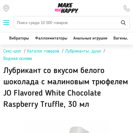
Наборы — SALE
Вибраторы
We-Vibe, Womanizer
Вибраторы
Фаллоимитаторы
Анальные игрушки
Вагины, м
Satisfyer
Секс-шоп
Каталог товаров
Лубриканты, духи
Вакуум-волновые стимуляторы клитора
Водная основа
Реалистичные
Лубрикант со вкусом белого
Классические вибраторы
Стимулятор точки G
шоколада с малиновым трюфелем
Двойная стимуляция
JO Flavored White Chocolate
Клиторальные вибраторы, вибропули
Raspberry Truffle, 30 мл
Вибраторы для пар
Виброяйцо
На палец
Массажеры для тела