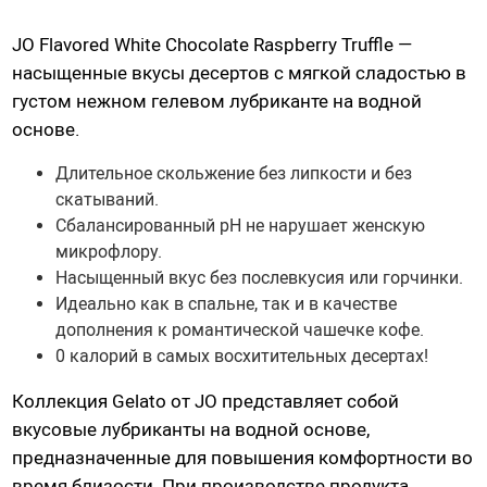
Насадки для страпонов
JO Flavored White Chocolate Raspberry Truffle
—
Трусики для страпона
н
асыщенные вкусы десертов с мягкой сладостью в
густом нежном гелевом лубриканте на водной
Вагины, мастурбаторы
основе.
Вагины
Длительное скольжение без липкости и без
Попки
скатываний.
Сбалансированный pH не нарушает женскую
Ротики, грудь
микрофлору.
Яйца, мини-мастурбаторы
Насыщенный вкус без послевкусия или горчинки.
Вибро-мастурбаторы
Идеально как в спальне, так и в качестве
Секс-куклы
дополнения к романтической чашечке кофе.
0 калорий в самых восхитительных десертах!
Tenga
Хай-тек мастурбаторы
Коллекция Gelato от JO представляет собой
вкусовые лубриканты на водной основе,
предназначенные для повышения комфортности во
Помпа вакуумная
время близости. При производстве продукта