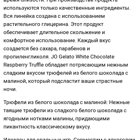
Гидропомпы Bathmate
используются только качественные ингредиенты.
Помпы мужские
Вся линейка создана с использованием
растительного глицерина. Этот продукт
Помпа для клитора и вагины
обеспечивает длительное скольжение и
Помпы для груди и сосков женские
комфортное использование. Каждый вкус
Экстендеры
создается без сахара, парабенов и
Насадки для помп
пропиленгликоля. JO Gelato White Chocolate
Raspberry Truffle обладает потрясающим нежным
сладким вкусом трюфелей из белого шоколада с
Насадки, кольца
малиной, который подсластит ваши страстные
Кольца без вибрации
ночи.
Кольца и насадки с вибрацией
Трюфели из белого шоколада с малиной: Нежные
Насадки-удлинители
таящие трюфели из сладкого белого шоколада с
Насадки для двойного проникновения
ягодными нотками малины, придающими
Насадки на палец
пикантность классическому вкусу.
Идеален для оральных игр. Совместим с алкоголем.