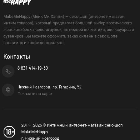
MakeMeHappy (Мейк Ми Хэппи) — секс-шоп (интернет-магазин
интим товаров), который предлагает большой выбор эротического
женского белья, секс-игрушек, интимной косметики, аксессуаров и
сувениров. Вы можете оформить заказ онлайн в секс шопе
анонимно и конфиденциально.
Контакты
8 831 414-19-30
Нижний Новгород, пр. Гагарина, 52
Показать на карте
2011—2026 © Интимный интернет-магазин секс-шоп
MakeMeHappy
г. Нижний Новгород