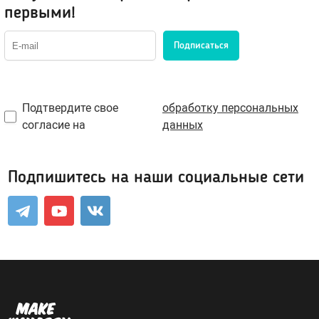
первыми!
Возбуждающие средства
Подписаться
Для мужчин
Для женщин
Для двоих
Подтвердите свое
обработку персональных
Презервативы
согласие на
данных
Экстендеры-увеличение члена
Подпишитесь на наши социальные сети
Подарочные сертификаты
Упаковка, батарейки
Менструальные чаши, тампоны