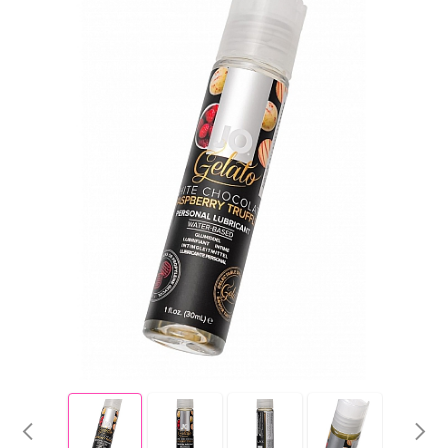
Электростимуляция
Вибраторы с подогревом
Вибраторы с приложением
Фаллоимитаторы
Реалистичные фаллосы
Двойные фаллосы
Классические дилдо
Фаллосы с семяизвержением
XXXL-фаллосы, фистинг
Анальные игрушки
Пробки, втулки
Цепочки и бусы