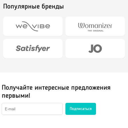
Портупеи, гартеры
Пояс для чулок
Популярные бренды
Электростимуляторы
Маски
Мебель для секса
Парики
BDSM-Свечи
Украшения, пэстис
Игровые костюмы
Игровые аксессуары
Санта-Клаус
Полицейский
Другие роли
Получайте интересные предложения
первыми!
Лубриканты, духи
Подписаться
Анальные
Нейтральные