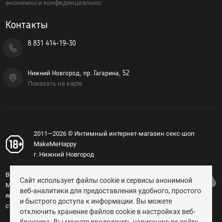
анонимно и конфиденциально.
Возбуждающие средства
Контакты
Для мужчин
8 831 414-19-30
Для женщин
Для двоих
Нижний Новгород, пр. Гагарина, 52
Презервативы
Показать на карте
Экстендеры-увеличение члена
2011—2026 © Интимный интернет-магазин секс-шоп
Подарочные сертификаты
MakeMeHappy
г. Нижний Новгород
Упаковка, батарейки
Вся информация, изложенная на сайте
Сайт использует файлы cookie и сервисы анонимной
MakeMeHappy.ru, носит справочный характер и не
веб-аналитики для предоставления удобного, простого
Менструальные чаши, тампоны
является публичной офертой, определяемой
и быстрого доступа к информации. Вы можете
статьёй 437 ГК РФ (18+).
отключить хранение файлов cookie в настройках веб-