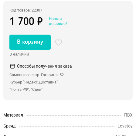
Со стразами, хвостики
Код товара: 22307
Насадки для двойного проникновения
Нашли
1 700 ₽
дешевле?
С вибрацией
С римминг эффектом
В корзину
Массажеры простаты
В наличии
Надувные пробки, тоннели
Анальные крюки
Способы получения заказа
С дистанционным управлением
Самовывоз с пр. Гагарина, 52
Души, клизмы
Курьер "Яндекс.Доставка"
"Почта РФ", "Сдек"
Страпоны, фаллопротезы
Страпоны
Материал
ПВХ
Фаллопротезы, насадки для мужчин
Бренд
Lovetoy
Анатомические страпоны