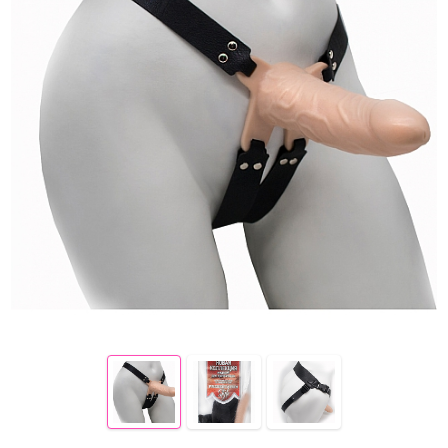
Электростимуляция
Вибраторы с подогревом
Вибраторы с приложением
Фаллоимитаторы
Реалистичные фаллосы
Двойные фаллосы
Классические дилдо
Фаллосы с семяизвержением
XXXL-фаллосы, фистинг
Анальные игрушки
Пробки, втулки
Цепочки и бусы