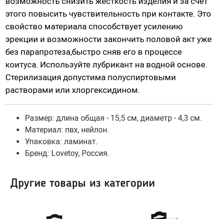
возможность снизить жесткость изделия и за счет
Гидропомпы Bathmate
этого повысить чувствительность при контакте. Это
Помпы мужские
свойство материала способствует усилению
эрекции и возможности закончить половой акт уже
Помпа для клитора и вагины
без парапротеза,быстро сняв его в процессе
Помпы для груди и сосков женские
коитуса. Используйте лубрикант на водной основе.
Экстендеры
Стерилизация допустима полуспиртовыми
Насадки для помп
растворами или хлоргексидином.
Насадки, кольца
Размер: длина общая - 15,5 см, диаметр - 4,3 см.
Материал: пвх, нейлон.
Кольца без вибрации
Упаковка: ламинат.
Кольца и насадки с вибрацией
Бренд: Lovetoy, Россия.
Насадки-удлинители
Насадки для двойного проникновения
Другие товары из категории
Насадки на палец