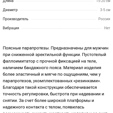
Длина
15-20 см
Насадки для страпонов
Диаметр
3-5 см
Трусики для страпона
Производитель
Россия
Вибрация
Нет
Вагины, мастурбаторы
Вагины
Попки
Поясные парапротезы. Предназначены для мужчин
Ротики, грудь
при сниженной эректильной функции. Пустотелый
фаллоимитатор с прочной фиксацией на теле,
Яйца, мини-мастурбаторы
наличием бандажного пояса. Материал изделия
Вибро-мастурбаторы
более эластичный и мягче по ощущениям, чем у
Секс-куклы
парапротезов, укомплектованных «резинками».
Tenga
Благодаря такой конструкции обеспечивается
Хай-тек мастурбаторы
точность регулировки, быстрота при надевании и
снятии. За счет более широкой платформы и
надежного контакта с телом, появилась
Помпа вакуумная