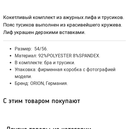
Насадки для страпонов
Трусики для страпона
Кокетливый комплект из ажурных лифа и трусиков.
Пояс тусиков выполнен из красивейшего кружева.
Лиф украшен дерзкими вставками.
Вагины, мастурбаторы
Вагины
Размер: 54/56.
Попки
Материал:
92%POLYESTER 8%SPANDEX
.
Ротики, грудь
В комплекте: бра и трусики.
Упаковка: фирменная коробка с фотографией
Яйца, мини-мастурбаторы
модели.
Вибро-мастурбаторы
Бренд:
ORION
, Германия.
Секс-куклы
Tenga
С этим товаром покупают
Хай-тек мастурбаторы
Помпа вакуумная