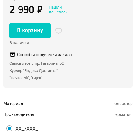
Нашли
2 990 ₽
Со стразами, хвостики
дешевле?
Насадки для двойного проникновения
С вибрацией
В корзину
С римминг эффектом
В наличии
Массажеры простаты
Надувные пробки, тоннели
Способы получения заказа
Самовывоз с пр. Гагарина, 52
Анальные крюки
Курьер "Яндекс.Доставка"
С дистанционным управлением
"Почта РФ", "Сдек"
Души, клизмы
Страпоны, фаллопротезы
Материал
Полиэстер
Страпоны
Производитель
Германия
Фаллопротезы, насадки для мужчин
XXL/XXXL
Анатомические страпоны