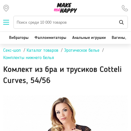
Наборы — SALE
Вибраторы
We-Vibe, Womanizer
Вибраторы
Фаллоимитаторы
Анальные игрушки
Вагины, м
Satisfyer
Секс-шоп
Каталог товаров
Эротическое белье
Вакуум-волновые стимуляторы клитора
Комплекты нижнего белья
Реалистичные
Комлект из бра и трусиков Cotteli
Классические вибраторы
Стимулятор точки G
Curves, 54/56
Двойная стимуляция
Клиторальные вибраторы, вибропули
Вибраторы для пар
Виброяйцо
На палец
Массажеры для тела