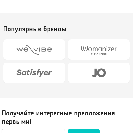
Шарики вагинальные
Тренажеры без вибрации
Тренажеры с вибрацией
Популярные бренды
БДСМ (BDSM), Фетиш
Эротическое белье
Бондаж, наручники, веревки
Плети, стеки, шлепалки
Сетка: чулок на тело
Кляпы
Сорочки, Пеньюары
Маски, ушки
Комплекты нижнего белья
Ошейники, чокеры
Корсеты, боди, бюстье
Зажимы для сосков и клитора
Белье от 48 до 54
Пояс верности
Трусики, стринги
Получайте интересные предложения
Расширители, металл
Чулки, Колготки
первыми!
Уретральные стимуляторы
Ролевые костюмы