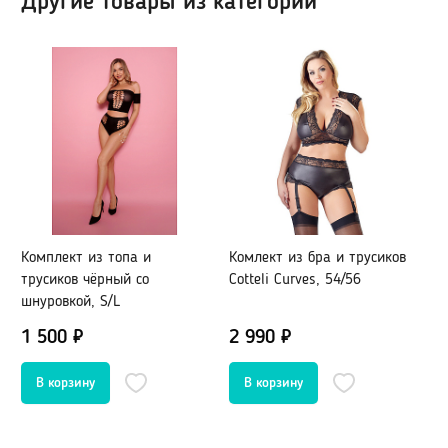
Другие товары из категории
Гидропомпы Bathmate
Помпы мужские
Помпа для клитора и вагины
Помпы для груди и сосков женские
Экстендеры
Насадки для помп
Насадки, кольца
Комплект из топа и
Комлект из бра и трусиков
К
Кольца без вибрации
трусиков чёрный со
Cotteli Curves, 54/56
т
шнуровкой, S/L
ш
Кольца и насадки с вибрацией
Насадки-удлинители
1 500 ₽
2 990 ₽
1
Насадки для двойного проникновения
Насадки на палец