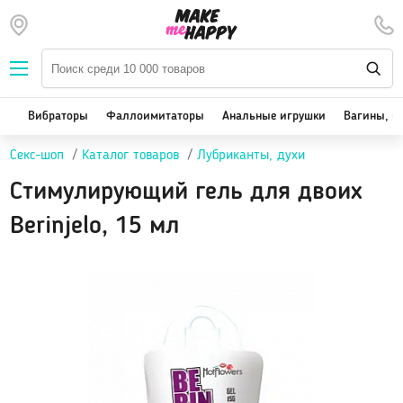
Наборы — SALE
Вибраторы
We-Vibe, Womanizer
Вибраторы
Фаллоимитаторы
Анальные игрушки
Вагины, м
Satisfyer
Секс-шоп
Каталог товаров
Лубриканты, духи
Вакуум-волновые стимуляторы клитора
Реалистичные
Стимулирующий гель для двоих
Классические вибраторы
Berinjelo, 15 мл
Стимулятор точки G
Двойная стимуляция
Клиторальные вибраторы, вибропули
Вибраторы для пар
Виброяйцо
На палец
Массажеры для тела