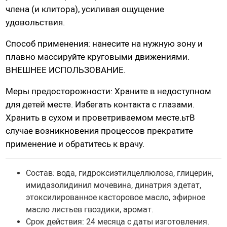
члена (и клитора), усиливая ощущение
Насадки для страпонов
удовольствия.
Трусики для страпона
Способ применения: нанесите на нужную зону и
плавно массируйте круговыми движениями.
Вагины, мастурбаторы
ВНЕШНЕЕ ИСПОЛЬЗОВАНИЕ.
Вагины
Меры предосторожности: Храните в недоступном
Попки
для детей месте. Избегать контакта с глазами.
Ротики, грудь
Хранить в сухом и проветриваемом месте.ьтВ
Яйца, мини-мастурбаторы
случае возникновения процессов прекратите
Вибро-мастурбаторы
применение и обратитесь к врачу.
Секс-куклы
Tenga
Состав: вода, гидроксиэтилцеллюлоза, глицерин,
Хай-тек мастурбаторы
имидазолидинил мочевина, динатрия эдетат,
этоксилированное касторовое масло, эфирное
масло листьев гвоздики, аромат.
Помпа вакуумная
Срок действия: 24 месяца с даты изготовления.