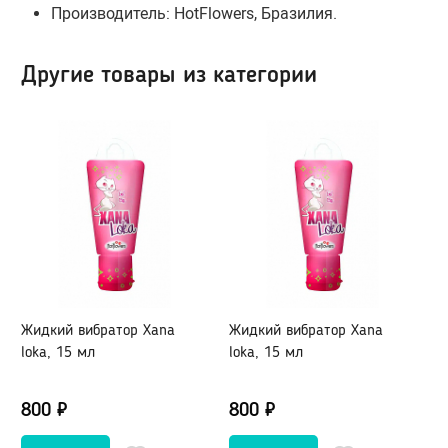
Производитель: HotFlowers, Бразилия
.
Гидропомпы Bathmate
Помпы мужские
Другие товары из категории
Помпа для клитора и вагины
Помпы для груди и сосков женские
Экстендеры
Насадки для помп
Насадки, кольца
Кольца без вибрации
Кольца и насадки с вибрацией
Жидкий вибратор Xana
Жидкий вибратор Xana
Ж
Насадки-удлинители
loka, 15 мл
loka, 15 мл
l
Насадки для двойного проникновения
Насадки на палец
800 ₽
800 ₽
8