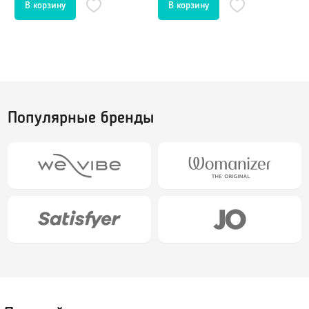
Шарики вагинальные
Тренажеры без вибрации
Тренажеры с вибрацией
БДСМ (BDSM), Фетиш
Популярные бренды
Эротическое белье
Бондаж, наручники, веревки
Плети, стеки, шлепалки
Сетка: чулок на тело
Кляпы
Сорочки, Пеньюары
Маски, ушки
Комплекты нижнего белья
Ошейники, чокеры
Корсеты, боди, бюстье
Зажимы для сосков и клитора
Белье от 48 до 54
Пояс верности
Трусики, стринги
Расширители, металл
Чулки, Колготки
Уретральные стимуляторы
Ролевые костюмы