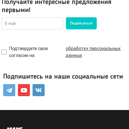
Получайте интересные предложения
Портупеи, гартеры
Пояс для чулок
первыми!
Электростимуляторы
Маски
Мебель для секса
Парики
Подписаться
BDSM-Свечи
Украшения, пэстис
Игровые костюмы
Подтвердите свое
обработку персональных
согласие на
данных
Игровые аксессуары
Санта-Клаус
Полицейский
Подпишитесь на наши социальные сети
Другие роли
Лубриканты, духи
Анальные
Нейтральные