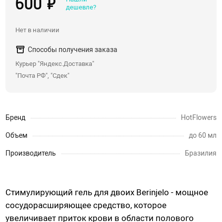
600 ₽
дешевле?
Со стразами, хвостики
Насадки для двойного проникновения
Нет в наличии
С вибрацией
Способы получения заказа
С римминг эффектом
Курьер "Яндекс.Доставка"
Массажеры простаты
"Почта РФ", "Сдек"
Надувные пробки, тоннели
Анальные крюки
Бренд
HotFlowers
С дистанционным управлением
Души, клизмы
Объем
до 60 мл
Производитель
Бразилия
Страпоны, фаллопротезы
Страпоны
Стимулирующий гель для двоих Berinjelo - мощное
Фаллопротезы, насадки для мужчин
сосудорасширяющее средство, которое
Анатомические страпоны
увеличивает приток крови в области полового